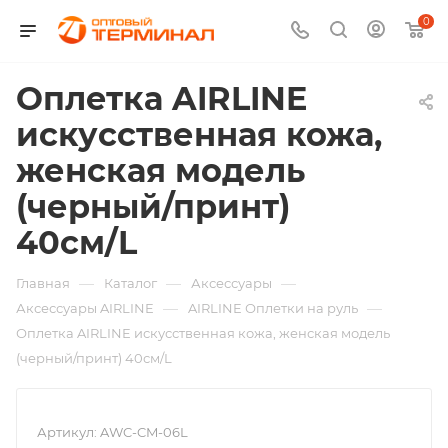
0
Оплетка AIRLINE
искусственная кожа,
женская модель
(черный/принт)
40см/L
—
—
—
Главная
Каталог
Аксессуары
—
—
Аксессуары AIRLINE
AIRLINE Оплетки на руль
Оплетка AIRLINE искусственная кожа, женская модель
(черный/принт) 40см/L
Артикул:
AWC-CM-06L