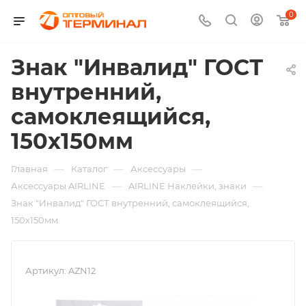
0
Знак "Инвалид" ГОСТ
внутренний,
самоклеящийся,
150х150мм
—
—
—
Главная
Каталог
Аксессуары
—
—
Аксессуары AIRLINE
AIRLINE Наклейки, знаки
Знак "Инвалид" ГОСТ внутренний, самоклеящийся,
150х150мм
Артикул:
AZN12