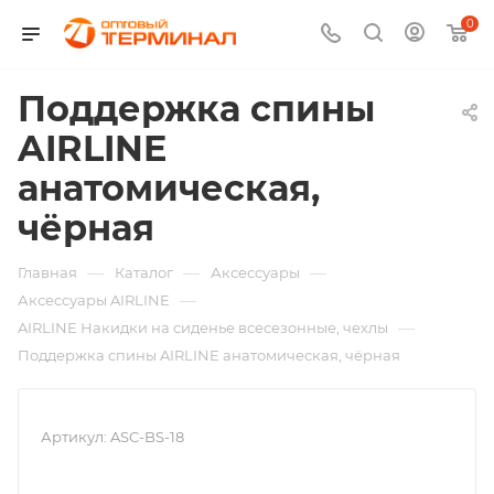
0
Поддержка спины
AIRLINE
анатомическая,
чёрная
—
—
—
Главная
Каталог
Аксессуары
—
Аксессуары AIRLINE
—
AIRLINE Накидки на сиденье всесезонные, чехлы
Поддержка спины AIRLINE анатомическая, чёрная
Артикул:
ASC-BS-18