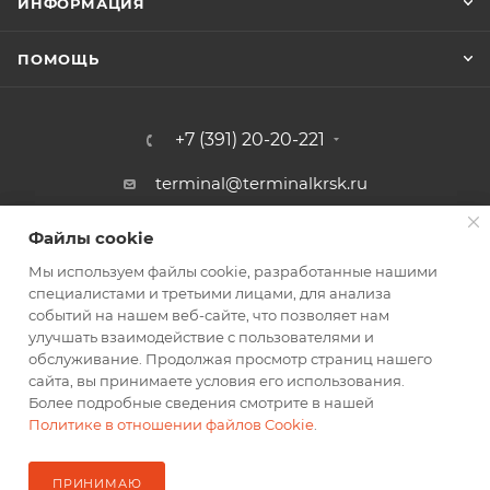
ИНФОРМАЦИЯ
ПОМОЩЬ
+7 (391) 20-20-221
terminal@terminalkrsk.ru
г. Красноярск, ул. Белинского, 3,
Файлы cookie
Файлы cookie
магазин Автомаркет Навигатор
Мы используем файлы cookie, разработанные нашими
Мы используем файлы cookie, разработанные нашими
специалистами и третьими лицами, для анализа
специалистами и третьими лицами, для анализа
событий на нашем веб-сайте, что позволяет нам
событий на нашем веб-сайте, что позволяет нам
улучшать взаимодействие с пользователями и
улучшать взаимодействие с пользователями и
обслуживание. Продолжая просмотр страниц нашего
обслуживание. Продолжая просмотр страниц нашего
2026 © Оптовый Терминал
сайта, вы принимаете условия его использования.
сайта, вы принимаете условия его использования.
Более подробные сведения смотрите в нашей
Более подробные сведения смотрите в нашей
Политике в отношении файлов Cookie
Политике в отношении файлов Cookie
.
.
ПРИНИМАЮ
ПРИНИМАЮ