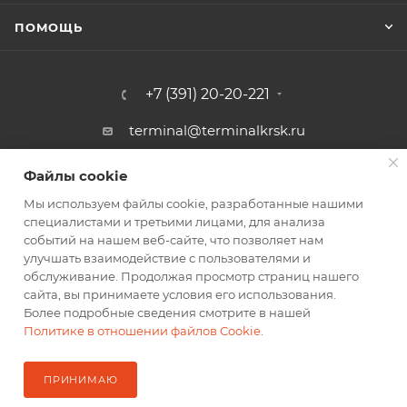
ПОМОЩЬ
+7 (391) 20-20-221
terminal@terminalkrsk.ru
г. Красноярск, ул. Белинского, 3,
Файлы cookie
Файлы cookie
магазин Автомаркет Навигатор
Мы используем файлы cookie, разработанные нашими
Мы используем файлы cookie, разработанные нашими
специалистами и третьими лицами, для анализа
специалистами и третьими лицами, для анализа
событий на нашем веб-сайте, что позволяет нам
событий на нашем веб-сайте, что позволяет нам
улучшать взаимодействие с пользователями и
улучшать взаимодействие с пользователями и
обслуживание. Продолжая просмотр страниц нашего
обслуживание. Продолжая просмотр страниц нашего
2026 © Оптовый Терминал
сайта, вы принимаете условия его использования.
сайта, вы принимаете условия его использования.
Более подробные сведения смотрите в нашей
Более подробные сведения смотрите в нашей
Политике в отношении файлов Cookie
Политике в отношении файлов Cookie
.
.
ПРИНИМАЮ
ПРИНИМАЮ
В КОРЗИНУ