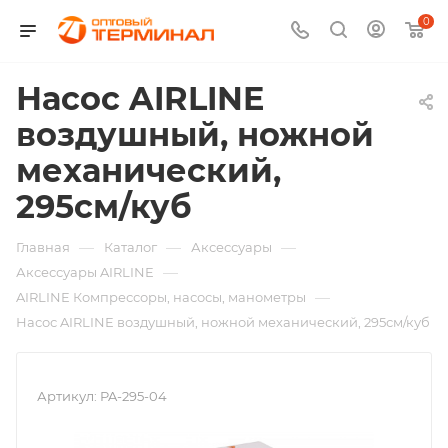
0
Насос AIRLINE
воздушный, ножной
механический,
295см/куб
—
—
—
Главная
Каталог
Аксессуары
—
Аксессуары AIRLINE
—
AIRLINE Компрессоры, насосы, манометры
Насос AIRLINE воздушный, ножной механический, 295см/куб
Артикул:
PA-295-04