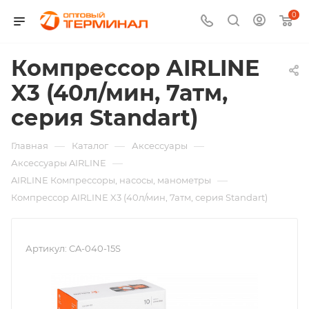
0
Компрессор AIRLINE
X3 (40л/мин, 7атм,
серия Standart)
—
—
—
Главная
Каталог
Аксессуары
—
Аксессуары AIRLINE
—
AIRLINE Компрессоры, насосы, манометры
Компрессор AIRLINE X3 (40л/мин, 7атм, серия Standart)
Артикул:
CA-040-15S