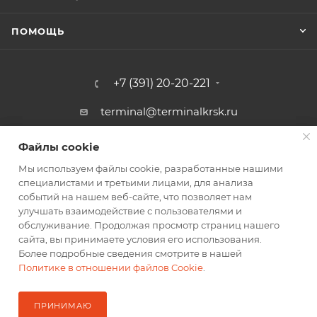
ПОМОЩЬ
+7 (391) 20-20-221
terminal@terminalkrsk.ru
г. Красноярск, ул. Белинского, 3,
Файлы cookie
Файлы cookie
магазин Автомаркет Навигатор
Мы используем файлы cookie, разработанные нашими
Мы используем файлы cookie, разработанные нашими
специалистами и третьими лицами, для анализа
специалистами и третьими лицами, для анализа
событий на нашем веб-сайте, что позволяет нам
событий на нашем веб-сайте, что позволяет нам
улучшать взаимодействие с пользователями и
улучшать взаимодействие с пользователями и
обслуживание. Продолжая просмотр страниц нашего
обслуживание. Продолжая просмотр страниц нашего
2026 © Оптовый Терминал
сайта, вы принимаете условия его использования.
сайта, вы принимаете условия его использования.
Более подробные сведения смотрите в нашей
Более подробные сведения смотрите в нашей
Политике в отношении файлов Cookie
Политике в отношении файлов Cookie
.
.
ПРИНИМАЮ
ПРИНИМАЮ