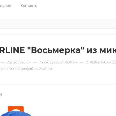
пания
Контакты
IRLINE "Восьмерка" из ми
—
—
—
Аксессуары
Аксессуары AIRLINE
AIRLINE Губки д
ерка" из микрофибры 24х11см.
01