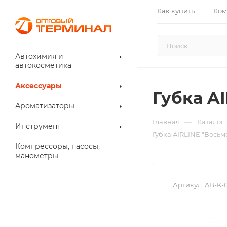
Как купить
Ком
Автохимия и
автокосметика
Аксессуары
Губка A
Ароматизаторы
—
Главная
Каталог
Инструмент
Губка AIRLINE "Восьм
Компрессоры, насосы,
манометры
Артикул:
AB-K-