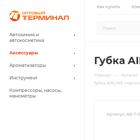
Как купить
Ком
Автохимия и
автокосметика
Аксессуары
Губка A
Ароматизаторы
—
Главная
Каталог
Инструмент
Губка AIRLINE порол
Компрессоры, насосы,
манометры
Артикул:
AB-T-