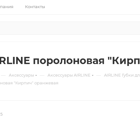
пания
Контакты
IRLINE поролоновая "Кир
—
—
—
Аксессуары
Аксессуары AIRLINE
AIRLINE Губки д
оновая "Кирпич" оранжевая
05