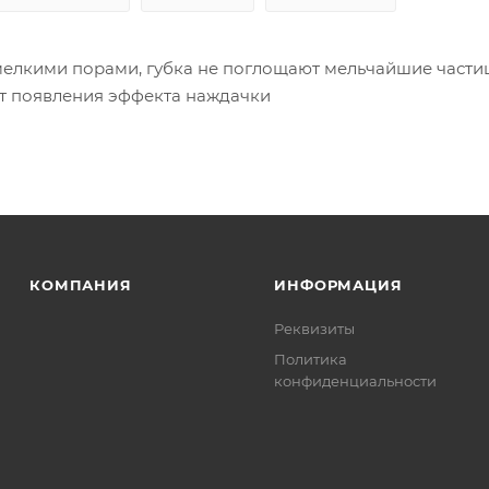
мелкими порами, губка не поглощают мельчайшие частиц
т появления эффекта наждачки
КОМПАНИЯ
ИНФОРМАЦИЯ
Реквизиты
Политика
конфиденциальности