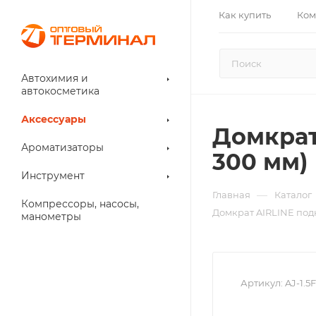
Как купить
Ком
Автохимия и
автокосметика
Аксессуары
Домкрат
Ароматизаторы
300 мм)
Инструмент
—
Главная
Каталог
Компрессоры, насосы,
Домкрат AIRLINE подк
манометры
Артикул:
AJ-1.5