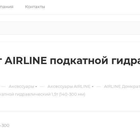
пания
Контакты
 AIRLINE подкатной гидра
—
—
—
Аксессуары
Аксессуары AIRLINE
AIRLINE Домкра
атной гидравлический 1,5т (140-300 мм)
F-300