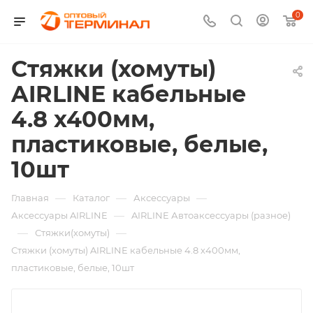
0
Стяжки (хомуты)
AIRLINE кабельные
4.8 х400мм,
пластиковые, белые,
10шт
—
—
—
Главная
Каталог
Аксессуары
—
Аксессуары AIRLINE
AIRLINE Автоаксессуары (разное)
—
—
Стяжки(хомуты)
Стяжки (хомуты) AIRLINE кабельные 4.8 х400мм,
пластиковые, белые, 10шт