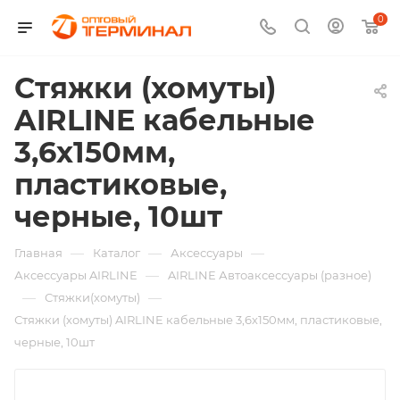
0
Стяжки (хомуты)
AIRLINE кабельные
3,6х150мм,
пластиковые,
черные, 10шт
—
—
—
Главная
Каталог
Аксессуары
—
Аксессуары AIRLINE
AIRLINE Автоаксессуары (разное)
—
—
Стяжки(хомуты)
Стяжки (хомуты) AIRLINE кабельные 3,6х150мм, пластиковые,
черные, 10шт