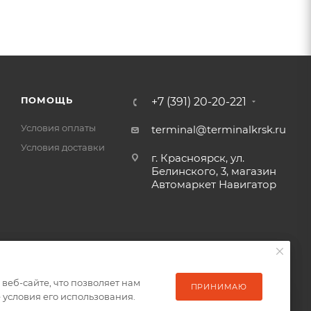
ПОМОЩЬ
+7 (391) 20-20-221
Условия оплаты
terminal@terminalkrsk.ru
Условия доставки
г. Красноярск, ул.
Белинского, 3, магазин
Автомаркет Навигатор
еб-сайте, что позволяет нам
еб-сайте, что позволяет нам
ПРИНИМАЮ
ПРИНИМАЮ
условия его использования.
условия его использования.