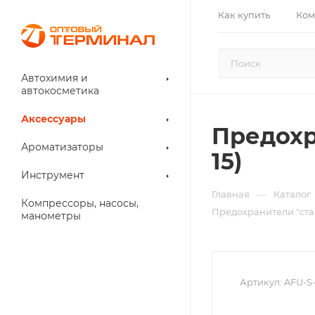
Как купить
Ком
Автохимия и
автокосметика
Аксессуары
Предохра
Ароматизаторы
15)
Инструмент
—
Главная
Каталог
Компрессоры, насосы,
Предохранители "станд
манометры
Артикул:
AFU-S-