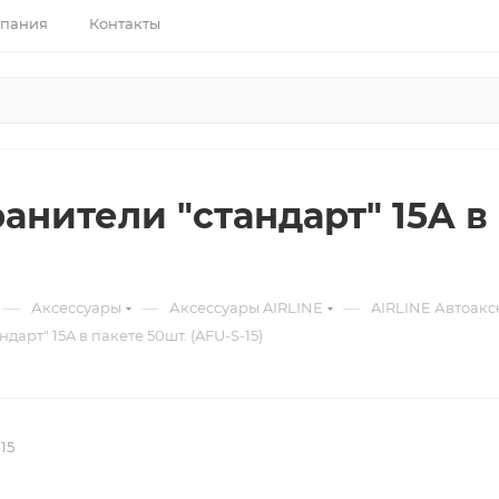
пания
Контакты
нители "стандарт" 15A в 
—
—
—
Аксессуары
Аксессуары AIRLINE
AIRLINE Автоакс
арт" 15A в пакете 50шт. (AFU-S-15)
15