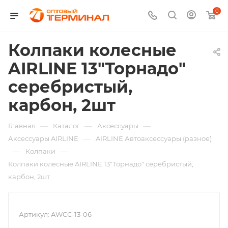
0
Колпаки колесные
AIRLINE 13"Торнадо"
серебристый,
карбон, 2шт
—
—
—
Главная
Каталог
Аксессуары
—
Аксессуары AIRLINE
AIRLINE Автоаксессуары (разное)
—
—
Колпаки
Колпаки колесные AIRLINE 13"Торнадо" серебристый,
карбон, 2шт
Артикул:
AWCC-13-06